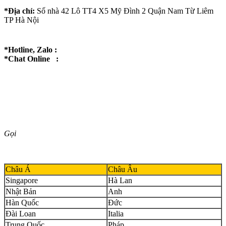
*Địa chỉ:
Số nhà 42 Lô TT4 X5 Mỹ Đình 2 Quận Nam Từ Liêm
TP Hà Nội
*Hotline, Zalo :
*Chat Online :
Gọi
Châu Á
Châu Âu
Singapore
Hà Lan
Nhật Bản
Anh
Hàn Quốc
Đức
Đài Loan
Italia
Trung Quốc
Pháp