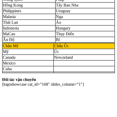
Hồng Kong
Tây Ban Nha
Philippines
Uruguay
Malasia
Nga
Thái Lan
Áo
Indonesia
Hungary
MaCau
Thụy Điển
Ấn Độ
Bỉ
Châu Mỹ
Châu Úc
Mỹ
Úc
Canada
Newzeland
Mexico
Cuba
Đối tác vận chuyển
[logoshowcase cat_id=”168″ slides_column=”1″]