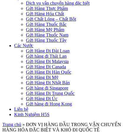
Dịch vụ vận chuyển hàng đặc biệt
Gửi Hàng Thực Phẩm
Gửi Hàng Hóa Chất
Gửi Chất Lỏng – Chất Bột
Gửi Hàng Thuốc Bắc
Gửi Hàng Mỹ Phẩm
Gửi Hàng Thuốc Nam
Gửi Hàng Thuốc Tây
Các Nước
Gửi Hàng Đi Đài Loan
Gửi hàng đi Thái Lan
Gửi Hàng Đi Malaysia
Gửi Hàng Đi Canada
Gửi Hàng Đi Hàn Quốc
Gửi Hàng Đi Mỹ
Gửi Hàng Đi Nhật Bản
Gửi hàng đi Singapore
Gửi Hàng Đi Trung Quốc
Gửi Hàng Đi Úc
Gửi hàng đi Hong Kong
Liên hệ
Kinh Nghiệm H5S
Trang chủ
»
ĐƠN VỊ HÀNG ĐẦU TRONG VẬN CHUYỂN
HÀNG HÓA ĐẶC BIỆT VÀ KHÓ ĐI QUỐC TẾ