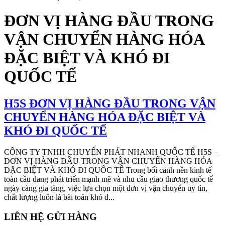
ĐƠN VỊ HÀNG ĐẦU TRONG
VẬN CHUYỂN HÀNG HÓA
ĐẶC BIỆT VÀ KHÓ ĐI
QUỐC TẾ
H5S ĐƠN VỊ HÀNG ĐẦU TRONG VẬN
CHUYỂN HÀNG HÓA ĐẶC BIỆT VÀ
KHÓ ĐI QUỐC TẾ
CÔNG TY TNHH CHUYỂN PHÁT NHANH QUỐC TẾ H5S –
ĐƠN VỊ HÀNG ĐẦU TRONG VẬN CHUYỂN HÀNG HÓA
ĐẶC BIỆT VÀ KHÓ ĐI QUỐC TẾ Trong bối cảnh nền kinh tế
toàn cầu đang phát triển mạnh mẽ và nhu cầu giao thương quốc tế
ngày càng gia tăng, việc lựa chọn một đơn vị vận chuyển uy tín,
chất lượng luôn là bài toán khó đ...
LIÊN HỆ GỬI HÀNG