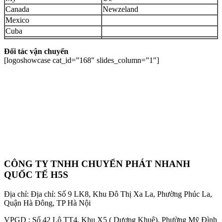
Canada
Newzeland
Mexico
Cuba
Đối tác vận chuyển
[logoshowcase cat_id=”168″ slides_column=”1″]
CÔNG TY TNHH CHUYỂN PHÁT NHANH
QUỐC TẾ H5S
Địa chỉ: Địa chỉ: Số 9 LK8, Khu Đô Thị Xa La, Phường Phúc La,
Quận Hà Đông, TP Hà Nội
VPGD : Số 42 Lô TT4, Khu X5 ( Dương Khuê), Phường Mỹ Đình