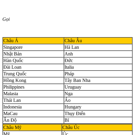
Gọi
Châu Á
Châu Âu
Singapore
Hà Lan
Nhật Bản
Anh
Hàn Quốc
Đức
Đài Loan
Italia
Trung Quốc
Pháp
Hồng Kong
Tây Ban Nha
Philippines
Uruguay
Malasia
Nga
Thái Lan
Áo
Indonesia
Hungary
MaCau
Thụy Điển
Ấn Độ
Bỉ
Châu Mỹ
Châu Úc
Mỹ
Úc