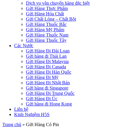
Dịch vụ vận chuyển hàng đặc biệt
Gửi Hàng Thực Phẩm
Gửi Hàng Hóa Chất
Gửi Chất Lỏng – Chất Bột
Gửi Hàng Thuốc Bắc
Gửi Hàng Mỹ Phẩm
Gửi Hàng Thuốc Nam
Gửi Hàng Thuốc Tây
Các Nước
Gửi Hàng Đi Đài Loan
Gửi hàng đi Thái Lan
Gửi Hàng Đi Malaysia
Gửi Hàng Đi Canada
Gửi Hàng Đi Hàn Quốc
Gửi Hàng Đi Mỹ
Gửi Hàng Đi Nhật Bản
Gửi hàng đi Singapore
Gửi Hàng Đi Trung Quốc
Gửi Hàng Đi Úc
Gửi hàng đi Hong Kong
Liên hệ
Kinh Nghiệm H5S
Trang chủ
»
Gửi Hàng Có Pin