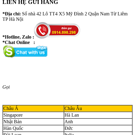
LIÊN HỆ GỬI HÀNG
*Địa chỉ:
Số nhà 42 Lô TT4 X5 Mỹ Đình 2 Quận Nam Từ Liêm
TP Hà Nội
*Hotline, Zalo :
*Chat Online :
Gọi
Châu Á
Châu Âu
Singapore
Hà Lan
Nhật Bản
Anh
Hàn Quốc
Đức
Đài Loan
Italia