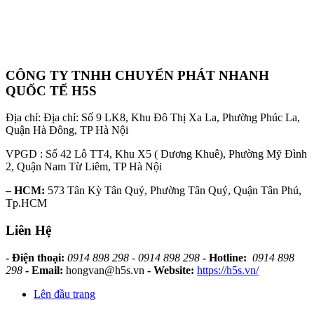
CÔNG TY TNHH CHUYỂN PHÁT NHANH
QUỐC TẾ H5S
Địa chỉ: Địa chỉ: Số 9 LK8, Khu Đô Thị Xa La, Phường Phúc La,
Quận Hà Đông, TP Hà Nội
VPGD : Số 42 Lô TT4, Khu X5 ( Dương Khuê), Phường Mỹ Đình
2, Quận Nam Từ Liêm, TP Hà Nội
– HCM:
573 Tân Kỳ Tân Quý, Phường Tân Quý, Quận Tân Phú,
Tp.HCM
Liên Hệ
- Điện thoại:
0914 898 298 - 0914 898 298
- Hotline:
0914 898
298
- Email:
hongvan@h5s.vn
- Website:
https://h5s.vn/
Lên đầu trang