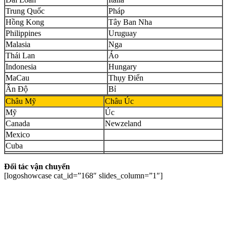
Trung Quốc
Pháp
Hồng Kong
Tây Ban Nha
Philippines
Uruguay
Malasia
Nga
Thái Lan
Áo
Indonesia
Hungary
MaCau
Thụy Điển
Ấn Độ
Bỉ
Châu Mỹ
Châu Úc
Mỹ
Úc
Canada
Newzeland
Mexico
Cuba
Đối tác vận chuyển
[logoshowcase cat_id=”168″ slides_column=”1″]