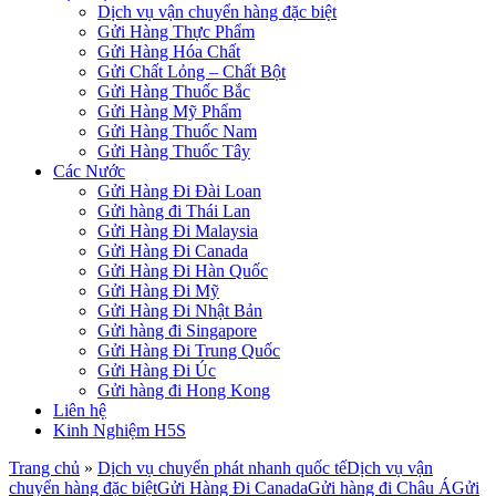
Dịch vụ vận chuyển hàng đặc biệt
Gửi Hàng Thực Phẩm
Gửi Hàng Hóa Chất
Gửi Chất Lỏng – Chất Bột
Gửi Hàng Thuốc Bắc
Gửi Hàng Mỹ Phẩm
Gửi Hàng Thuốc Nam
Gửi Hàng Thuốc Tây
Các Nước
Gửi Hàng Đi Đài Loan
Gửi hàng đi Thái Lan
Gửi Hàng Đi Malaysia
Gửi Hàng Đi Canada
Gửi Hàng Đi Hàn Quốc
Gửi Hàng Đi Mỹ
Gửi Hàng Đi Nhật Bản
Gửi hàng đi Singapore
Gửi Hàng Đi Trung Quốc
Gửi Hàng Đi Úc
Gửi hàng đi Hong Kong
Liên hệ
Kinh Nghiệm H5S
Trang chủ
»
Dịch vụ chuyển phát nhanh quốc tế
Dịch vụ vận
chuyển hàng đặc biệt
Gửi Hàng Đi Canada
Gửi hàng đi Châu Á
Gửi