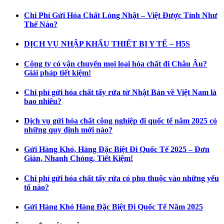
Chi Phí Gửi Hóa Chất Lỏng Nhật – Việt Được Tính Như
Thế Nào?
DỊCH VỤ NHẬP KHẨU THIẾT BỊ Y TẾ – H5S
Công ty có vận chuyển mọi loại hóa chất đi Châu Âu?
Giải pháp tiết kiệm!
Chi phí gửi hóa chất tẩy rửa từ Nhật Bản về Việt Nam là
bao nhiêu?
Dịch vụ gửi hóa chất công nghiệp đi quốc tế năm 2025 có
những quy định mới nào?
Gửi Hàng Khó, Hàng Đặc Biệt Đi Quốc Tế 2025 – Đơn
Giản, Nhanh Chóng, Tiết Kiệm!
Chi phí gửi hóa chất tẩy rửa có phụ thuộc vào những yếu
tố nào?
Gửi Hàng Khó Hàng Đặc Biệt Đi Quốc Tế Năm 2025