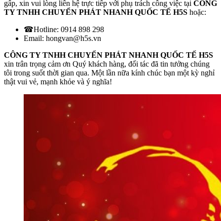
gấp, xin vui lòng liên hệ trực tiếp với phụ trách công việc tại
CÔNG
TY TNHH CHUYỂN PHÁT NHANH QUỐC TẾ H5S
hoặc:
☎Hotline: 0914 898 298
Email: hongvan@h5s.vn
CÔNG TY TNHH CHUYỂN PHÁT NHANH QUỐC TẾ H5S
xin trân trọng cảm ơn Quý khách hàng, đối tác đã tin tưởng chúng
tôi trong suốt thời gian qua. Một lần nữa kính chúc bạn một kỳ nghỉ
thật vui vẻ, mạnh khỏe và ý nghĩa!