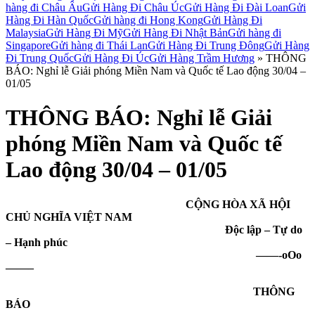
hàng đi Châu Âu
Gửi Hàng Đi Châu Úc
Gửi Hàng Đi Đài Loan
Gửi
Hàng Đi Hàn Quốc
Gửi hàng đi Hong Kong
Gửi Hàng Đi
Malaysia
Gửi Hàng Đi Mỹ
Gửi Hàng Đi Nhật Bản
Gửi hàng đi
Singapore
Gửi hàng đi Thái Lan
Gửi Hàng Đi Trung Đông
Gửi Hàng
Đi Trung Quốc
Gửi Hàng Đi Úc
Gửi Hàng Trầm Hương
»
THÔNG
BÁO: Nghỉ lễ Giải phóng Miền Nam và Quốc tế Lao động 30/04 –
01/05
THÔNG BÁO: Nghỉ lễ Giải
phóng Miền Nam và Quốc tế
Lao động 30/04 – 01/05
CỘNG HÒA XÃ HỘI
CHỦ NGHĨA VIỆT NAM
Độc lập – Tự do
– Hạnh phúc
——-oOo
——–
THÔNG
BÁO