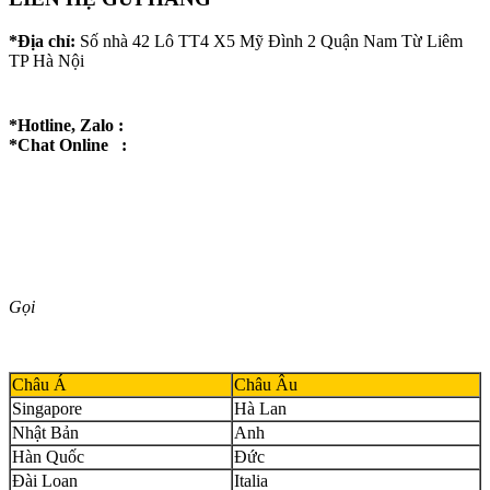
*Địa chỉ:
Số nhà 42 Lô TT4 X5 Mỹ Đình 2 Quận Nam Từ Liêm
TP Hà Nội
*Hotline, Zalo :
*Chat Online :
Gọi
Châu Á
Châu Âu
Singapore
Hà Lan
Nhật Bản
Anh
Hàn Quốc
Đức
Đài Loan
Italia