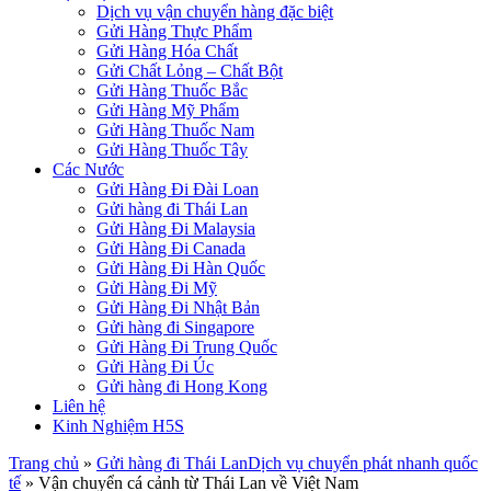
Dịch vụ vận chuyển hàng đặc biệt
Gửi Hàng Thực Phẩm
Gửi Hàng Hóa Chất
Gửi Chất Lỏng – Chất Bột
Gửi Hàng Thuốc Bắc
Gửi Hàng Mỹ Phẩm
Gửi Hàng Thuốc Nam
Gửi Hàng Thuốc Tây
Các Nước
Gửi Hàng Đi Đài Loan
Gửi hàng đi Thái Lan
Gửi Hàng Đi Malaysia
Gửi Hàng Đi Canada
Gửi Hàng Đi Hàn Quốc
Gửi Hàng Đi Mỹ
Gửi Hàng Đi Nhật Bản
Gửi hàng đi Singapore
Gửi Hàng Đi Trung Quốc
Gửi Hàng Đi Úc
Gửi hàng đi Hong Kong
Liên hệ
Kinh Nghiệm H5S
Trang chủ
»
Gửi hàng đi Thái Lan
Dịch vụ chuyển phát nhanh quốc
tế
»
Vận chuyển cá cảnh từ Thái Lan về Việt Nam