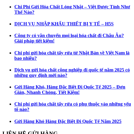
Chi Phí Gửi Hóa Chất Lỏng Nhật – Việt Được Tính Như
Thế Nào?
DỊCH VỤ NHẬP KHẨU THIẾT BỊ Y TẾ – H5S
Công ty có vận chuyển mọi loại hóa chất đi Châu Âu?
Giải pháp tiết kiệm!
Chi phí gửi hóa chất tẩy rửa từ Nhật Bản về Việt Nam là
bao nhiêu?
Dịch vụ gửi hóa chất công nghiệp đi quốc tế năm 2025 có
những quy định mới nào?
Gửi Hàng Khó, Hàng Đặc Biệt Đi Quốc Tế 2025 – Đơn
Giản, Nhanh Chóng, Tiết Kiệm!
Chi phí gửi hóa chất tẩy rửa có phụ thuộc vào những yếu
tố nào?
Gửi Hàng Khó Hàng Đặc Biệt Đi Quốc Tế Năm 2025
LIÊN HỆ GỬI HÀNG