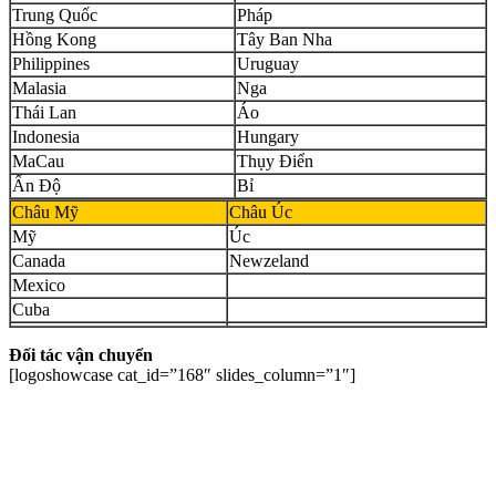
Trung Quốc
Pháp
Hồng Kong
Tây Ban Nha
Philippines
Uruguay
Malasia
Nga
Thái Lan
Áo
Indonesia
Hungary
MaCau
Thụy Điển
Ấn Độ
Bỉ
Châu Mỹ
Châu Úc
Mỹ
Úc
Canada
Newzeland
Mexico
Cuba
Đối tác vận chuyển
[logoshowcase cat_id=”168″ slides_column=”1″]