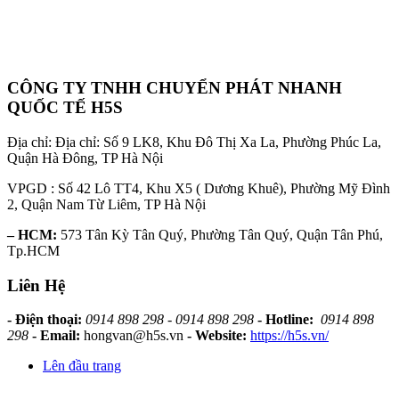
CÔNG TY TNHH CHUYỂN PHÁT NHANH
QUỐC TẾ H5S
Địa chỉ: Địa chỉ: Số 9 LK8, Khu Đô Thị Xa La, Phường Phúc La,
Quận Hà Đông, TP Hà Nội
VPGD : Số 42 Lô TT4, Khu X5 ( Dương Khuê), Phường Mỹ Đình
2, Quận Nam Từ Liêm, TP Hà Nội
– HCM:
573 Tân Kỳ Tân Quý, Phường Tân Quý, Quận Tân Phú,
Tp.HCM
Liên Hệ
- Điện thoại:
0914 898 298 - 0914 898 298
- Hotline:
0914 898
298
- Email:
hongvan@h5s.vn
- Website:
https://h5s.vn/
Lên đầu trang