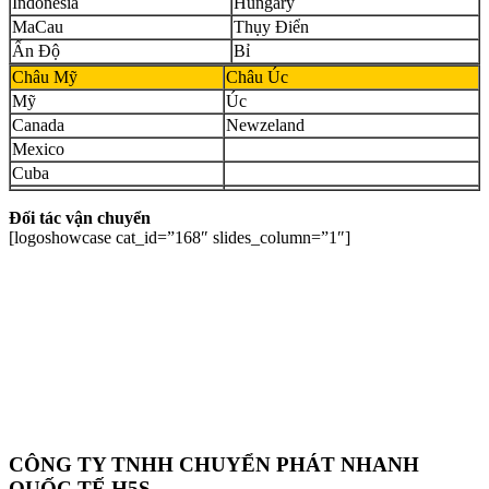
Indonesia
Hungary
MaCau
Thụy Điển
Ấn Độ
Bỉ
Châu Mỹ
Châu Úc
Mỹ
Úc
Canada
Newzeland
Mexico
Cuba
Đối tác vận chuyển
[logoshowcase cat_id=”168″ slides_column=”1″]
CÔNG TY TNHH CHUYỂN PHÁT NHANH
QUỐC TẾ H5S