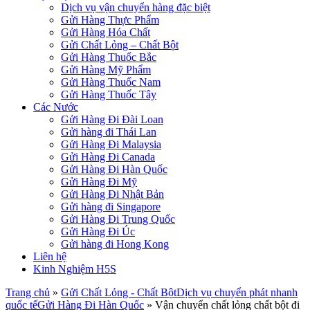
Dịch vụ vận chuyển hàng đặc biệt
Gửi Hàng Thực Phẩm
Gửi Hàng Hóa Chất
Gửi Chất Lỏng – Chất Bột
Gửi Hàng Thuốc Bắc
Gửi Hàng Mỹ Phẩm
Gửi Hàng Thuốc Nam
Gửi Hàng Thuốc Tây
Các Nước
Gửi Hàng Đi Đài Loan
Gửi hàng đi Thái Lan
Gửi Hàng Đi Malaysia
Gửi Hàng Đi Canada
Gửi Hàng Đi Hàn Quốc
Gửi Hàng Đi Mỹ
Gửi Hàng Đi Nhật Bản
Gửi hàng đi Singapore
Gửi Hàng Đi Trung Quốc
Gửi Hàng Đi Úc
Gửi hàng đi Hong Kong
Liên hệ
Kinh Nghiệm H5S
Trang chủ
»
Gửi Chất Lỏng - Chất Bột
Dịch vụ chuyển phát nhanh
quốc tế
Gửi Hàng Đi Hàn Quốc
»
Vận chuyển chất lỏng chất bột đi