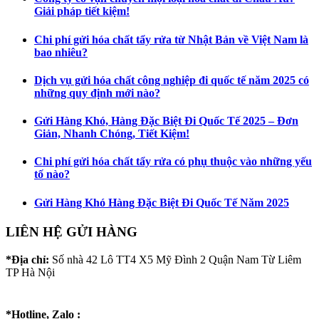
Giải pháp tiết kiệm!
Chi phí gửi hóa chất tẩy rửa từ Nhật Bản về Việt Nam là
bao nhiêu?
Dịch vụ gửi hóa chất công nghiệp đi quốc tế năm 2025 có
những quy định mới nào?
Gửi Hàng Khó, Hàng Đặc Biệt Đi Quốc Tế 2025 – Đơn
Giản, Nhanh Chóng, Tiết Kiệm!
Chi phí gửi hóa chất tẩy rửa có phụ thuộc vào những yếu
tố nào?
Gửi Hàng Khó Hàng Đặc Biệt Đi Quốc Tế Năm 2025
LIÊN HỆ GỬI HÀNG
*Địa chỉ:
Số nhà 42 Lô TT4 X5 Mỹ Đình 2 Quận Nam Từ Liêm
TP Hà Nội
*Hotline, Zalo :