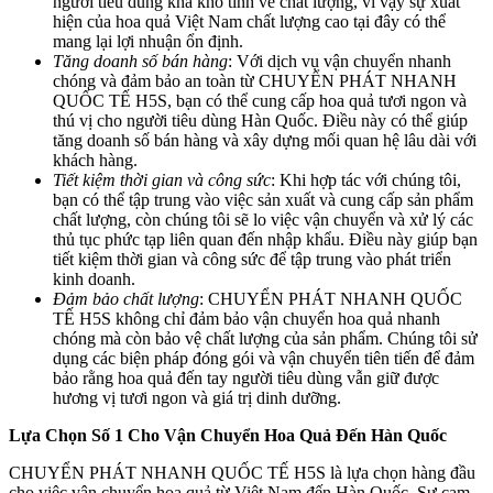
người tiêu dùng khá khó tính về chất lượng, vì vậy sự xuất
hiện của hoa quả Việt Nam chất lượng cao tại đây có thể
mang lại lợi nhuận ổn định.
Tăng doanh số bán hàng
: Với dịch vụ vận chuyển nhanh
chóng và đảm bảo an toàn từ CHUYỂN PHÁT NHANH
QUỐC TẾ H5S, bạn có thể cung cấp hoa quả tươi ngon và
thú vị cho người tiêu dùng Hàn Quốc. Điều này có thể giúp
tăng doanh số bán hàng và xây dựng mối quan hệ lâu dài với
khách hàng.
Tiết kiệm thời gian và công sức
: Khi hợp tác với chúng tôi,
bạn có thể tập trung vào việc sản xuất và cung cấp sản phẩm
chất lượng, còn chúng tôi sẽ lo việc vận chuyển và xử lý các
thủ tục phức tạp liên quan đến nhập khẩu. Điều này giúp bạn
tiết kiệm thời gian và công sức để tập trung vào phát triển
kinh doanh.
Đảm bảo chất lượng
: CHUYỂN PHÁT NHANH QUỐC
TẾ H5S không chỉ đảm bảo vận chuyển hoa quả nhanh
chóng mà còn bảo vệ chất lượng của sản phẩm. Chúng tôi sử
dụng các biện pháp đóng gói và vận chuyển tiên tiến để đảm
bảo rằng hoa quả đến tay người tiêu dùng vẫn giữ được
hương vị tươi ngon và giá trị dinh dưỡng.
Lựa Chọn Số 1 Cho Vận Chuyển Hoa Quả Đến Hàn Quốc
CHUYỂN PHÁT NHANH QUỐC TẾ H5S là lựa chọn hàng đầu
cho việc vận chuyển hoa quả từ Việt Nam đến Hàn Quốc. Sự cam