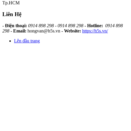
Tp.HCM
Liên Hệ
- Điện thoại:
0914 898 298 - 0914 898 298
- Hotline:
0914 898
298
- Email:
hongvan@h5s.vn
- Website:
https://h5s.vn/
Lên đầu trang