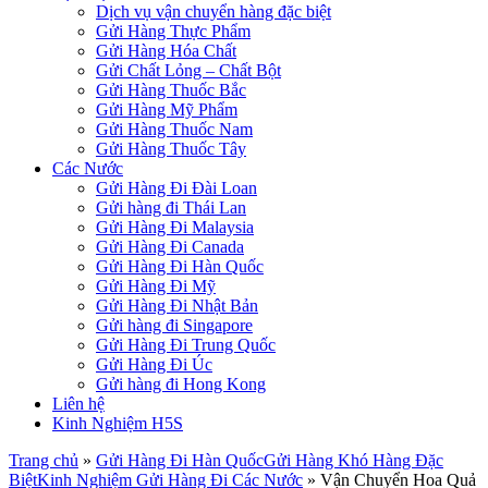
Dịch vụ vận chuyển hàng đặc biệt
Gửi Hàng Thực Phẩm
Gửi Hàng Hóa Chất
Gửi Chất Lỏng – Chất Bột
Gửi Hàng Thuốc Bắc
Gửi Hàng Mỹ Phẩm
Gửi Hàng Thuốc Nam
Gửi Hàng Thuốc Tây
Các Nước
Gửi Hàng Đi Đài Loan
Gửi hàng đi Thái Lan
Gửi Hàng Đi Malaysia
Gửi Hàng Đi Canada
Gửi Hàng Đi Hàn Quốc
Gửi Hàng Đi Mỹ
Gửi Hàng Đi Nhật Bản
Gửi hàng đi Singapore
Gửi Hàng Đi Trung Quốc
Gửi Hàng Đi Úc
Gửi hàng đi Hong Kong
Liên hệ
Kinh Nghiệm H5S
Trang chủ
»
Gửi Hàng Đi Hàn Quốc
Gửi Hàng Khó Hàng Đặc
Biệt
Kinh Nghiệm Gửi Hàng Đi Các Nước
»
Vận Chuyển Hoa Quả