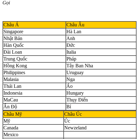
Gọi
Châu Á
Châu Âu
Singapore
Hà Lan
Nhật Bản
Anh
Hàn Quốc
Đức
Đài Loan
Italia
Trung Quốc
Pháp
Hồng Kong
Tây Ban Nha
Philippines
Uruguay
Malasia
Nga
Thái Lan
Áo
Indonesia
Hungary
MaCau
Thụy Điển
Ấn Độ
Bỉ
Châu Mỹ
Châu Úc
Mỹ
Úc
Canada
Newzeland
Mexico