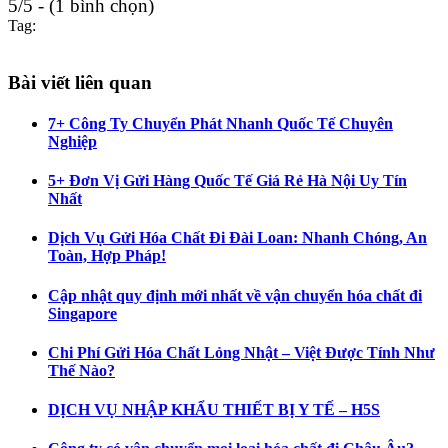
5/5 - (1 bình chọn)
Tag:
Bài viết liên quan
7+ Công Ty Chuyển Phát Nhanh Quốc Tế Chuyên
Nghiệp
5+ Đơn Vị Gửi Hàng Quốc Tế Giá Rẻ Hà Nội Uy Tín
Nhất
Dịch Vụ Gửi Hóa Chất Đi Đài Loan: Nhanh Chóng, An
Toàn, Hợp Pháp!
Cập nhật quy định mới nhất về vận chuyển hóa chất đi
Singapore
Chi Phí Gửi Hóa Chất Lỏng Nhật – Việt Được Tính Như
Thế Nào?
DỊCH VỤ NHẬP KHẨU THIẾT BỊ Y TẾ – H5S