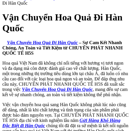
Đi Hàn Quốc
Vận Chuyển Hoa Quả Đi Hàn
Quốc
Vận Chuyển Hoa Quả Đi Hàn Quốc
– Sự Cam Kết Nhanh
Chóng, An Toàn và Tiết Kiệm từ CHUYỂN PHÁT NHANH
QUỐC TẾ H5S
Hoa quả Việt Nam đã không chỉ nổi tiếng với hương vị tươi ngon
và đa dạng mà còn được đánh giá cao về chất lượng. Hàn Quốc,
một trong những thị trường tiêu dùng lớn tại châu Á, đã luôn có nhu
cầu cao đối với các loại hoa quả ngon và an toàn. Để đáp ứng nhu
cầu này, CHUYỂN PHÁT NHANH QUỐC TẾ H5S đã xuất sắc
trong việc
Vận Chuyển Hoa Quả Đi Hàn Quốc
, mang đến sự cam
kết về sự nhanh chóng, an toàn và tiết kiệm không thể phủ nhận.
Việc vận chuyển hoa quả sang Hàn Quốc không phải lúc nào cũng
dễ dàng, nhất là khi chất lượng và tình trạng của sản phẩm phải
được bảo đảm nguyên vẹn. Tại CHUYỂN PHÁT NHANH QUỐC
TẾ H5S địa chỉ với kinh nghiệm lâu năm
Gửi Hàng Khó Hàng
Đặc Biệt đi Hàn Quốc
chúng tôi đã đặt ra sứ mệnh là kết nối nguồn
cung cấp hoa quả tại Việt Nam với thị trường Hàn Quốc một cách