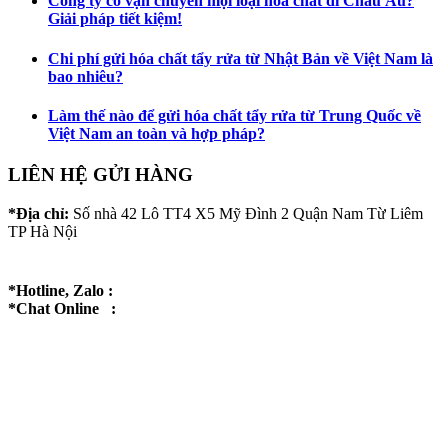
Công ty có vận chuyển mọi loại hóa chất đi Châu Âu?
Giải pháp tiết kiệm!
Chi phí gửi hóa chất tẩy rửa từ Nhật Bản về Việt Nam là
bao nhiêu?
Làm thế nào để gửi hóa chất tẩy rửa từ Trung Quốc về
Việt Nam an toàn và hợp pháp?
LIÊN HỆ GỬI HÀNG
*Địa chỉ:
Số nhà 42 Lô TT4 X5 Mỹ Đình 2 Quận Nam Từ Liêm
TP Hà Nội
*Hotline, Zalo :
*Chat Online :