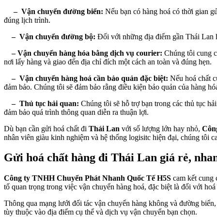
– Vận chuyển đường biển:
Nếu bạn có hàng hoá có thời gian gửi
đúng lịch trình.
– Vận chuyển đường bộ:
Đối với những địa điểm gần Thái Lan h
– Vận chuyển hàng hóa bằng dịch vụ courier:
Chúng tôi cung cấ
nơi lấy hàng và giao đến địa chỉ đích một cách an toàn và đúng hẹn.
– Vận chuyển hàng hoá cần bảo quản đặc biệt:
Nếu hoá chất củ
đảm bảo. Chúng tôi sẽ đảm bảo rằng điều kiện bảo quản của hàng hóa 
– Thủ tục hải quan:
Chúng tôi sẽ hỗ trợ bạn trong các thủ tục hả
đảm bảo quá trình thông quan diễn ra thuận lợi.
Dù bạn cần gửi hoá chất đi
Thái Lan
với số lượng lớn hay nhỏ,
Côn
nhân viên giàu kinh nghiệm và hệ thống logisitc hiện đại, chúng tôi 
Gửi hoá chất hàng đi Thái Lan giá rẻ, nhan
Công ty TNHH Chuyển Phát Nhanh Quốc Tế H5S
cam kết cung c
tố quan trọng trong việc vận chuyển hàng hoá, đặc biệt là đối với hoá 
Thông qua mạng lưới đối tác vận chuyển hàng không và đường biển, 
tùy thuộc vào địa điểm cụ thể và dịch vụ vận chuyển bạn chọn.