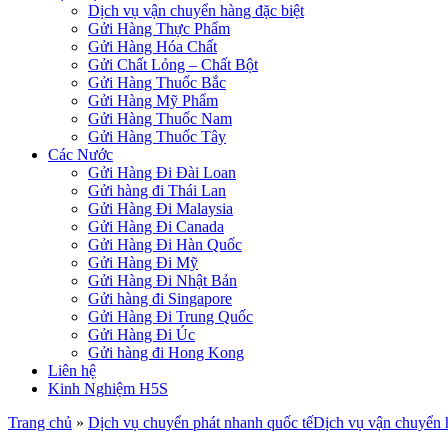
Dịch vụ vận chuyển hàng đặc biệt
Gửi Hàng Thực Phẩm
Gửi Hàng Hóa Chất
Gửi Chất Lỏng – Chất Bột
Gửi Hàng Thuốc Bắc
Gửi Hàng Mỹ Phẩm
Gửi Hàng Thuốc Nam
Gửi Hàng Thuốc Tây
Các Nước
Gửi Hàng Đi Đài Loan
Gửi hàng đi Thái Lan
Gửi Hàng Đi Malaysia
Gửi Hàng Đi Canada
Gửi Hàng Đi Hàn Quốc
Gửi Hàng Đi Mỹ
Gửi Hàng Đi Nhật Bản
Gửi hàng đi Singapore
Gửi Hàng Đi Trung Quốc
Gửi Hàng Đi Úc
Gửi hàng đi Hong Kong
Liên hệ
Kinh Nghiệm H5S
Trang chủ
»
Dịch vụ chuyển phát nhanh quốc tế
Dịch vụ vận chuyển h