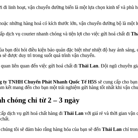
 đi linh hoạt, vận chuyển đường biển là một lựa chọn kinh tế và phù h
oặc những hàng hoá có kích thước lớn, vận chuyển đường bộ là một l
p dịch vụ courier nhanh chóng và tiện lợi cho việc gửi hoá chất đi
Th
a bạn đòi hỏi điều kiện bảo quản đặc biệt như nhiệt độ hay ánh sáng,
sẽ được duy trì trong suốt quá trình vận chuyển.
i quan liên quan đến việc gửi hoá chất đi
Thái Lan
. Đội ngũ chuyên gia
g ty TNHH Chuyển Phát Nhanh Quốc Tế H5S
sẽ cung cấp cho bạn 
cam kết mang đến cho bạn một trải nghiệm gửi hàng tốt nhất khi vận ch
h chóng chỉ từ 2 – 3 ngày
ấp dịch vụ gửi hoá chất hàng đi
Thái Lan
với giá rẻ và thời gian vận
chất.
chúng tôi sẽ đảm bảo rằng hàng hóa của bạn sẽ đến
Thái Lan
chỉ tron