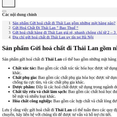
Các nội dung chính
Sản phẩm Gửi hoá chất đi Thái Lan gồm những mặt hàng nào?
Gửi Hoá Chất Đi Thái Lan ” Bao Thuế “
Gửi hoá chất hàng đi Thái Lan giá rẻ, nhanh chóng chỉ từ 2 – 3
Địa chỉ gửi hoá chất đi Thái Lan uy tín tại Hà Nội
Sản phẩm Gửi hoá chất đi Thái Lan gồm 
Sản phẩm gửi hoá chất đi
Thái Lan
có thể bao gồm những mặt hàng 
Chất xúc tác:
Bao gồm các chất xúc tác hóa học được sử dụng tr
khác.
Chất phụ gia:
Bao gồm các chất phụ gia hóa học được sử dụng đ
chống tia cực tím, và các chất phụ gia khác.
Dược phẩm:
Đây là các hoá chất được sử dụng trong ngành dượ
Chất tẩy rửa và chất làm sạch:
Bao gồm các chất hoá học được
bề mặt và nhiều loại khác.
Hóa chất công nghiệp:
Bao gồm các hợp chất và chất lỏng được
Lưu ý rằng việc gửi hoá chất đi
Thái Lan
có thể tuân theo các quy đ
chuyển, hãy liên hệ với chúng tôi để được tư vấn và hỗ trợ chi tiết.