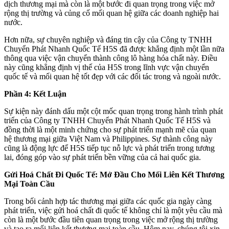
dịch thương mại mà còn là một bước đi quan trọng trong việc mở
rộng thị trường và củng cố mối quan hệ giữa các doanh nghiệp hai
nước.
Hơn nữa, sự chuyên nghiệp và đáng tin cậy của Công ty TNHH
Chuyển Phát Nhanh Quốc Tế H5S đã được khẳng định một lần nữa
thông qua việc vận chuyển thành công lô hàng hóa chất này. Điều
này cũng khẳng định vị thế của H5S trong lĩnh vực vận chuyển
quốc tế và mối quan hệ tốt đẹp với các đối tác trong và ngoài nước.
Phần 4: Kết Luận
Sự kiện này đánh dấu một cột mốc quan trọng trong hành trình phát
triển của Công ty TNHH Chuyển Phát Nhanh Quốc Tế H5S và
đồng thời là một minh chứng cho sự phát triển mạnh mẽ của quan
hệ thương mại giữa Việt Nam và Philippines. Sự thành công này
cũng là động lực để H5S tiếp tục nỗ lực và phát triển trong tương
lai, đóng góp vào sự phát triển bền vững của cả hai quốc gia.
Gửi Hoá Chất Đi Quốc Tế: Mở Đầu Cho Mối Liên Kết Thương
Mại Toàn Cầu
Trong bối cảnh hợp tác thương mại giữa các quốc gia ngày càng
phát triển, việc gửi hoá chất đi quốc tế không chỉ là một yêu cầu mà
còn là một bước đầu tiên quan trọng trong việc mở rộng thị trường
và tạo ra mối liên kết thương mại toàn cầu. Hôm nay, chúng tôi xin