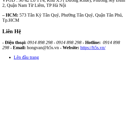
VPGD : Số 42 Lô TT4, Khu X5 ( Dương Khuê), Phường Mỹ Đình
2, Quận Nam Từ Liêm, TP Hà Nội
– HCM:
573 Tân Kỳ Tân Quý, Phường Tân Quý, Quận Tân Phú,
Tp.HCM
Liên Hệ
- Điện thoại:
0914 898 298 - 0914 898 298
- Hotline:
0914 898
298
- Email:
hongvan@h5s.vn
- Website:
https://h5s.vn/
Lên đầu trang