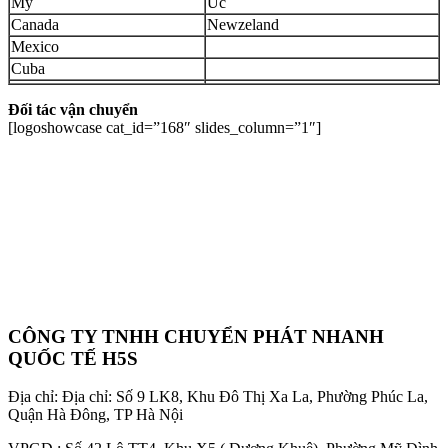
Mỹ
Úc
Canada
Newzeland
Mexico
Cuba
Đối tác vận chuyển
[logoshowcase cat_id=”168″ slides_column=”1″]
CÔNG TY TNHH CHUYỂN PHÁT NHANH
QUỐC TẾ H5S
Địa chỉ: Địa chỉ: Số 9 LK8, Khu Đô Thị Xa La, Phường Phúc La,
Quận Hà Đông, TP Hà Nội