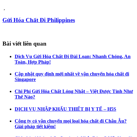
,
Gửi Hóa Chất Đi Philippines
Bài viết liên quan
Dịch Vụ Gửi Hóa Chất Đi Đài Loan: Nhanh Chóng, An
Toàn, Hợp Pháp!
Cập nhật quy định mới nhất về vận chuyển hóa chất đi
Singapore
Chi Phí Gửi Hóa Chất Lỏng Nhật – Việt Được Tính Như
Thế Nào?
DỊCH VỤ NHẬP KHẨU THIẾT BỊ Y TẾ – H5S
Công ty có vận chuyển mọi loại hóa chất đi Châu Âu?
Giải pháp tiết kiệm!