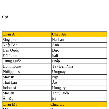
Gọi
Châu Á
Châu Âu
Singapore
Hà Lan
Nhật Bản
Anh
Hàn Quốc
Đức
Đài Loan
Italia
Trung Quốc
Pháp
Hồng Kong
Tây Ban Nha
Philippines
Uruguay
Malasia
Nga
Thái Lan
Áo
Indonesia
Hungary
MaCau
Thụy Điển
Ấn Độ
Bỉ
Châu Mỹ
Châu Úc