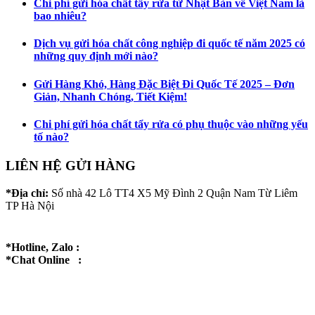
Chi phí gửi hóa chất tẩy rửa từ Nhật Bản về Việt Nam là
bao nhiêu?
Dịch vụ gửi hóa chất công nghiệp đi quốc tế năm 2025 có
những quy định mới nào?
Gửi Hàng Khó, Hàng Đặc Biệt Đi Quốc Tế 2025 – Đơn
Giản, Nhanh Chóng, Tiết Kiệm!
Chi phí gửi hóa chất tẩy rửa có phụ thuộc vào những yếu
tố nào?
LIÊN HỆ GỬI HÀNG
*Địa chỉ:
Số nhà 42 Lô TT4 X5 Mỹ Đình 2 Quận Nam Từ Liêm
TP Hà Nội
*Hotline, Zalo :
*Chat Online :