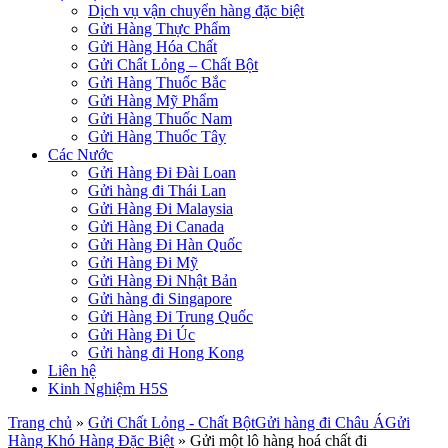
Dịch vụ vận chuyển hàng đặc biệt
Gửi Hàng Thực Phẩm
Gửi Hàng Hóa Chất
Gửi Chất Lỏng – Chất Bột
Gửi Hàng Thuốc Bắc
Gửi Hàng Mỹ Phẩm
Gửi Hàng Thuốc Nam
Gửi Hàng Thuốc Tây
Các Nước
Gửi Hàng Đi Đài Loan
Gửi hàng đi Thái Lan
Gửi Hàng Đi Malaysia
Gửi Hàng Đi Canada
Gửi Hàng Đi Hàn Quốc
Gửi Hàng Đi Mỹ
Gửi Hàng Đi Nhật Bản
Gửi hàng đi Singapore
Gửi Hàng Đi Trung Quốc
Gửi Hàng Đi Úc
Gửi hàng đi Hong Kong
Liên hệ
Kinh Nghiệm H5S
Trang chủ
»
Gửi Chất Lỏng - Chất Bột
Gửi hàng đi Châu Á
Gửi
Hàng Khó Hàng Đặc Biệt
»
Gửi một lô hàng hoá chất đi