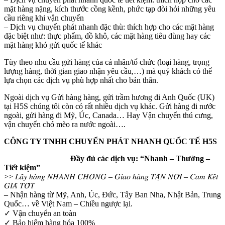
mặt hàng nặng, kích thước cồng kềnh, phức tạp đòi hỏi những yêu
cầu riêng khi vận chuyển
– Dịch vụ chuyển phát nhanh đặc thù: thích hợp cho các mặt hàng
đặc biệt như: thực phẩm, đồ khô, các mặt hàng tiêu dùng hay các
mặt hàng khó gửi quốc tế khác
Tùy theo nhu cầu gửi hàng của cá nhân/tổ chức (loại hàng, trọng
lượng hàng, thời gian giao nhận yêu cầu,…) mà quý khách có thể
lựa chọn các dịch vụ phù hợp nhất cho bản thân.
Ngoài dịch vụ Gửi hàng hàng, gửi trầm hương đi Anh Quốc (UK)
tại H5S chúng tôi còn có rất nhiều dịch vụ khác. Gửi hàng đi nước
ngoài, gửi hàng đi Mỹ, Úc, Canada… Hay Vận chuyển thú cưng,
vận chuyển chó mèo ra nước ngoài….
CÔNG TY TNHH CHUYỂN PHÁT NHANH QUỐC TẾ H5S
Đầy đủ các dịch vụ: “Nhanh – Thường –
Tiết kiệm”
>> 𝐿𝑎̂́𝑦 ℎ𝑎̀𝑛𝑔 𝑁𝐻𝐴𝑁𝐻 𝐶𝐻𝑂́𝑁𝐺 – 𝐺𝑖𝑎𝑜 ℎ𝑎̀𝑛𝑔 𝑇𝐴̣̂𝑁 𝑁𝑂̛𝐼 – 𝐶𝑎𝑚 𝐾𝑒̂́𝑡
𝐺𝐼𝐴́ 𝑇𝑂̂́𝑇
– Nhận hàng từ Mỹ, Anh, Úc, Đức, Tây Ban Nha, Nhật Bản, Trung
Quốc… về Việt Nam – Chiều ngược lại.
✓ Vận chuyển an toàn
✓ Bảo hiểm hàng hóa 100%