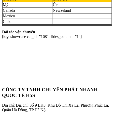
Mỹ
Úc
Canada
Newzeland
Mexico
Cuba
Đối tác vận chuyển
[logoshowcase cat_id=”168″ slides_column=”1″]
CÔNG TY TNHH CHUYỂN PHÁT NHANH
QUỐC TẾ H5S
Địa chỉ: Địa chỉ: Số 9 LK8, Khu Đô Thị Xa La, Phường Phúc La,
Quận Hà Đông, TP Hà Nội