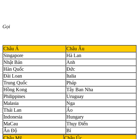
Gọi
Châu Á
Châu Âu
Singapore
Hà Lan
Nhật Bản
Anh
Hàn Quốc
Đức
Đài Loan
Italia
Trung Quốc
Pháp
Hồng Kong
Tây Ban Nha
Philippines
Uruguay
Malasia
Nga
Thái Lan
Áo
Indonesia
Hungary
MaCau
Thụy Điển
Ấn Độ
Bỉ
Châu Mỹ
Châu Úc