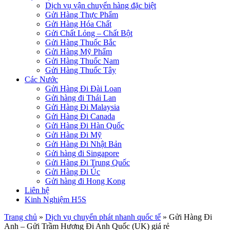
Dịch vụ vận chuyển hàng đặc biệt
Gửi Hàng Thực Phẩm
Gửi Hàng Hóa Chất
Gửi Chất Lỏng – Chất Bột
Gửi Hàng Thuốc Bắc
Gửi Hàng Mỹ Phẩm
Gửi Hàng Thuốc Nam
Gửi Hàng Thuốc Tây
Các Nước
Gửi Hàng Đi Đài Loan
Gửi hàng đi Thái Lan
Gửi Hàng Đi Malaysia
Gửi Hàng Đi Canada
Gửi Hàng Đi Hàn Quốc
Gửi Hàng Đi Mỹ
Gửi Hàng Đi Nhật Bản
Gửi hàng đi Singapore
Gửi Hàng Đi Trung Quốc
Gửi Hàng Đi Úc
Gửi hàng đi Hong Kong
Liên hệ
Kinh Nghiệm H5S
Trang chủ
»
Dịch vụ chuyển phát nhanh quốc tế
»
Gửi Hàng Đi
Anh – Gửi Trầm Hương Đi Anh Quốc (UK) giá rẻ