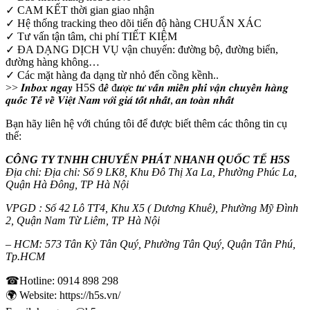
✓ CAM KẾT thời gian giao nhận
✓ Hệ thống tracking theo dõi tiến độ hàng CHUẨN XÁC
✓ Tư vấn tận tâm, chi phí TIẾT KIỆM
✓ ĐA DẠNG DỊCH VỤ vận chuyển: đường bộ, đường biển,
đường hàng không…
✓ Các mặt hàng đa dạng từ nhỏ đến cồng kềnh..
>> 𝑰𝒏𝒃𝒐𝒙 𝒏𝒈𝒂𝒚 H5S đ𝒆̂̉ đ𝒖̛𝒐̛̣𝒄 𝒕𝒖̛ 𝒗𝒂̂́𝒏 𝒎𝒊𝒆̂̃𝒏 𝒑𝒉𝒊́ 𝒗𝒂̣̂𝒏 𝒄𝒉𝒖𝒚𝒆̂̉𝒏 𝒉𝒂̀𝒏𝒈
𝒒𝒖𝒐̂́𝒄 𝑻𝒆̂́ 𝒗𝒆̂̀ 𝑽𝒊𝒆̣̂𝒕 𝑵𝒂𝒎 𝒗𝒐̛́𝒊 𝒈𝒊𝒂́ 𝒕𝒐̂́𝒕 𝒏𝒉𝒂̂́𝒕, 𝒂𝒏 𝒕𝒐𝒂̀𝒏 𝒏𝒉𝒂̂́𝒕
Bạn hãy liên hệ với chúng tôi để được biết thêm các thông tin cụ
thể:
CÔNG TY TNHH CHUYỂN PHÁT NHANH QUỐC TẾ H5S
Địa chỉ: Địa chỉ: Số 9 LK8, Khu Đô Thị Xa La, Phường Phúc La,
Quận Hà Đông, TP Hà Nội
VPGD : Số 42 Lô TT4, Khu X5 ( Dương Khuê), Phường Mỹ Đình
2, Quận Nam Từ Liêm, TP Hà Nội
– HCM: 573 Tân Kỳ Tân Quý, Phường Tân Quý, Quận Tân Phú,
Tp.HCM
☎Hotline: 0914 898 298
🌍 Website: https://h5s.vn/