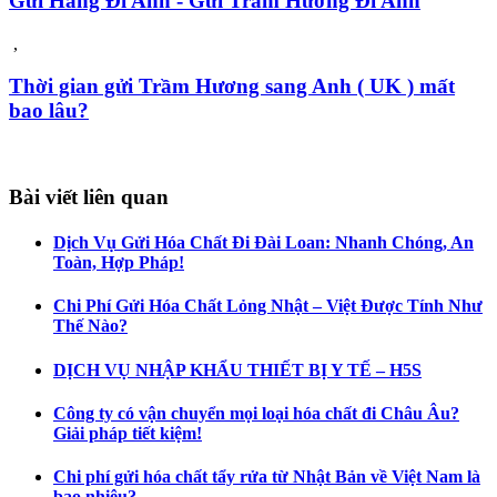
Gửi Hàng Đi Anh - Gửi Trầm Hương Đi Anh
,
Thời gian gửi Trầm Hương sang Anh ( UK ) mất
bao lâu?
Bài viết liên quan
Dịch Vụ Gửi Hóa Chất Đi Đài Loan: Nhanh Chóng, An
Toàn, Hợp Pháp!
Chi Phí Gửi Hóa Chất Lỏng Nhật – Việt Được Tính Như
Thế Nào?
DỊCH VỤ NHẬP KHẨU THIẾT BỊ Y TẾ – H5S
Công ty có vận chuyển mọi loại hóa chất đi Châu Âu?
Giải pháp tiết kiệm!
Chi phí gửi hóa chất tẩy rửa từ Nhật Bản về Việt Nam là
bao nhiêu?