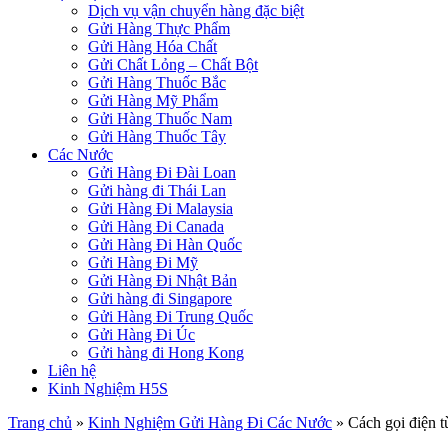
Dịch vụ vận chuyển hàng đặc biệt
Gửi Hàng Thực Phẩm
Gửi Hàng Hóa Chất
Gửi Chất Lỏng – Chất Bột
Gửi Hàng Thuốc Bắc
Gửi Hàng Mỹ Phẩm
Gửi Hàng Thuốc Nam
Gửi Hàng Thuốc Tây
Các Nước
Gửi Hàng Đi Đài Loan
Gửi hàng đi Thái Lan
Gửi Hàng Đi Malaysia
Gửi Hàng Đi Canada
Gửi Hàng Đi Hàn Quốc
Gửi Hàng Đi Mỹ
Gửi Hàng Đi Nhật Bản
Gửi hàng đi Singapore
Gửi Hàng Đi Trung Quốc
Gửi Hàng Đi Úc
Gửi hàng đi Hong Kong
Liên hệ
Kinh Nghiệm H5S
Trang chủ
»
Kinh Nghiệm Gửi Hàng Đi Các Nước
»
Cách gọi điện 